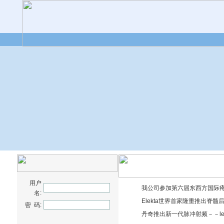
用户
我公司参加第六届东西方国际
名:
Elekta世界首家隆重推出脊髓
密 码:
丹奇推出新一代脉冲射频－－leks