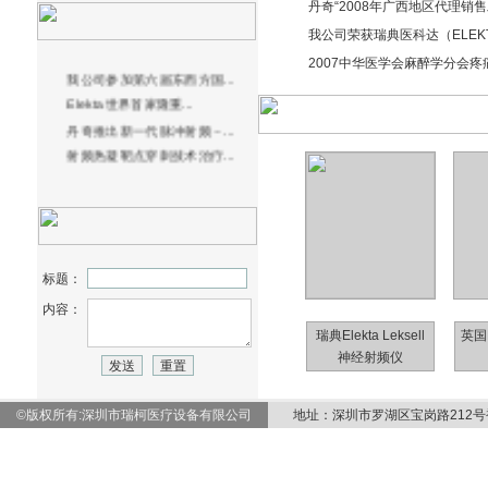
丹奇“2008年广西地区代理销
我公司荣获瑞典医科达（ELEKT
2007中华医学会麻醉学分会疼
我公司参加第六届东西方国...
Elekta世界首家隆重...
丹奇推出新一代脉冲射频－...
射频热凝靶点穿刺技术治疗...
标题：
内容：
瑞典Elekta Leksell
英国
神经射频仪
©版权所有:深圳市瑞柯医疗设备有限公司
地址：深圳市罗湖区宝岗路212号裕田大厦